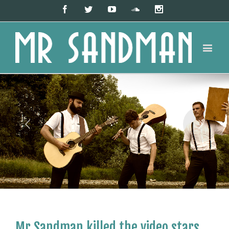
Facebook
Twitter
Youtube
Soundcloud
Instagram
Vuoi un biscotto? Questo sito utilizza i cookie per fonire la
migliore esperienza di navigazione possibile... e sono gratis!
Continuando a navigare o cliccando su "Dammi Cookies" accetti il
Dammi i
loro utilizzo!
maggiori informazioni
cookies!
Mr Sandman killed the video stars