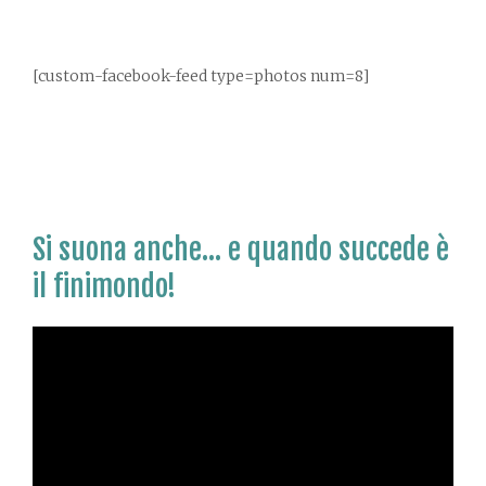
[custom-facebook-feed type=photos num=8]
Si suona anche… e quando succede è
il finimondo!